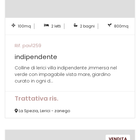
100mq
2 letti
2 bagni
800mq
Rif. pav1259
indipendente
Colline di lerici villa indipendente ,immersa nel
verde con impagabile vista mare, giardino
curato in ogni d...
Trattativa ris.
La Spezia, Lerici - zanego
VENDITA