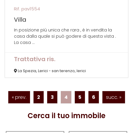
Rif. pav1554
Villa
In posizione più unica che rara , è in vendita la
casa dalla quale si può godere di questa vista .
La casa ...
Trattativa ris.
La Spezia, Lerici - san terenzo, lerici
« prev.
2
3
4
5
6
succ. »
Cerca il tuo immobile