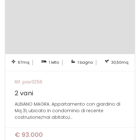
67mq
1 letto
1 bagno
30,50mq
Rif. pav3256
2 vani
ALBIANO MAGRA: Appartamento con giardino di
Mq 31, ubicato in condominio di recente
costruzione,mai abitato,i...
€ 93.000