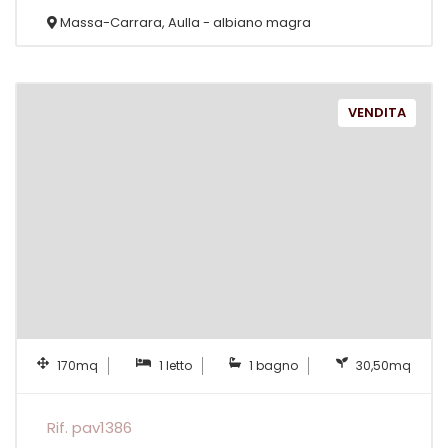
Massa-Carrara, Aulla - albiano magra
VENDITA
170mq
1 letto
1 bagno
30,50mq
Rif. pav1386